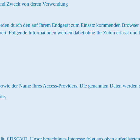
 und Zweck von deren Verwendung
den durch den auf Ihrem Endgerät zum Einsatz kommenden Browser au
ert. Folgende Informationen werden dabei ohne Ihr Zutun erfasst und b
 sowie der Name Ihres Access-Providers. Die genannten Daten werden 
te,
1 lit. f DSGVO. Unser berechtigtes Interesse folgt aus oben aufgelist