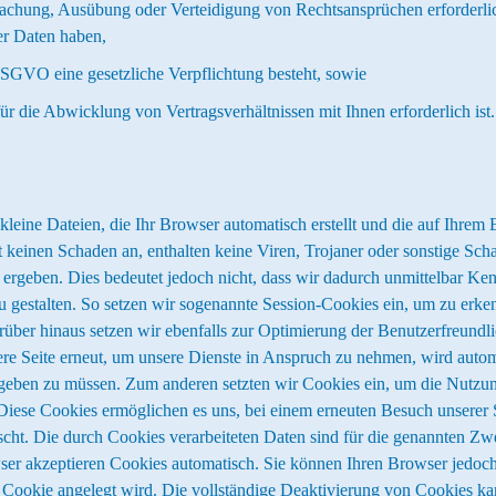
machung, Ausübung oder Verteidigung von Rechtsansprüchen erforderlic
er Daten haben,
c DSGVO eine gesetzliche Verpflichtung besteht, sowie
für die Abwicklung von Vertragsverhältnissen mit Ihnen erforderlich ist.
 kleine Dateien, die Ihr Browser automatisch erstellt und die auf Ihrem
 keinen Schaden an, enthalten keine Viren, Trojaner oder sonstige Sch
geben. Dies bedeutet jedoch nicht, dass wir dadurch unmittelbar Kennt
 gestalten. So setzen wir sogenannte Session-Cookies ein, um zu erken
über hinaus setzen wir ebenfalls zur Optimierung der Benutzerfreundli
re Seite erneut, um unsere Dienste in Anspruch zu nehmen, wird autom
ingeben zu müssen. Zum anderen setzten wir Cookies ein, um die Nutzun
Diese Cookies ermöglichen es uns, bei einem erneuten Besuch unserer S
scht. Die durch Cookies verarbeiteten Daten sind für die genannten Zw
wser akzeptieren Cookies automatisch. Sie können Ihren Browser jedoc
r Cookie angelegt wird. Die vollständige Deaktivierung von Cookies kan