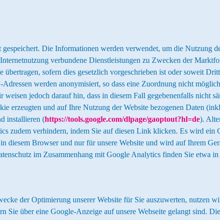
 gespeichert. Die Informationen werden verwendet, um die Nutzung der
nternetnutzung verbundene Dienstleistungen zu Zwecken der Marktfors
übertragen, sofern dies gesetzlich vorgeschrieben ist oder soweit Dritt
dressen werden anonymisiert, so dass eine Zuordnung nicht möglich is
r weisen jedoch darauf hin, dass in diesem Fall gegebenenfalls nicht 
ie erzeugten und auf Ihre Nutzung der Website bezogenen Daten (inkl.
installieren (
https://tools.google.com/dlpage/gaoptout?hl=de
). Alt
s zudem verhindern, indem Sie auf diesen Link klicken. Es wird ein O
r in diesem Browser und nur für unsere Website und wird auf Ihrem Ge
Datenschutz im Zusammenhang mit Google Analytics finden Sie etwa in 
wecke der Optimierung unserer Website für Sie auszuwerten, nutzen w
rn Sie über eine Google-Anzeige auf unsere Webseite gelangt sind. Die