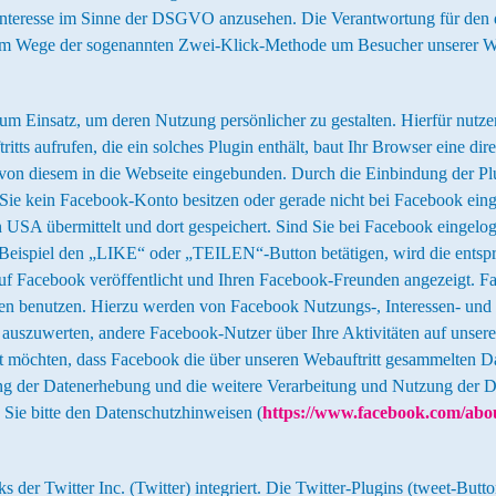
 Interesse im Sinne der DSGVO anzusehen. Die Verantwortung für den d
gt im Wege der sogenannten Zwei-Klick-Methode um Besucher unserer W
 Einsatz, um deren Nutzung persönlicher zu gestalten. Hierfür nutz
ts aufrufen, die ein solches Plugin enthält, baut Ihr Browser eine di
von diesem in die Webseite eingebunden. Durch die Einbindung der Plu
Sie kein Facebook-Konto besitzen oder gerade nicht bei Facebook einge
n USA übermittelt und dort gespeichert. Sind Sie bei Facebook einge
 Beispiel den „LIKE“ oder „TEILEN“-Button betätigen, wird die entspr
 auf Facebook veröffentlicht und Ihren Facebook-Freunden angezeigt.
n benutzen. Hierzu werden von Facebook Nutzungs-, Interessen- und Be
auszuwerten, andere Facebook-Nutzer über Ihre Aktivitäten auf unser
t möchten, dass Facebook die über unseren Webauftritt gesammelten D
 der Datenerhebung und die weitere Verarbeitung und Nutzung der D
 Sie bitte den Datenschutzhinweisen (
https://www.facebook.com/abou
 der Twitter Inc. (Twitter) integriert. Die Twitter-Plugins (tweet-But